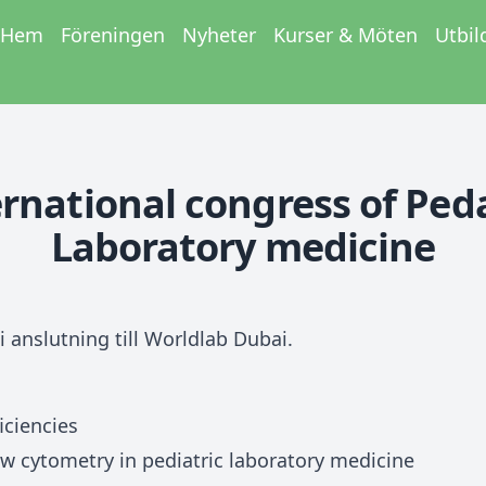
Hem
Föreningen
Nyheter
Kurser & Möten
Utbil
rnational congress of Ped
Laboratory medicine
i anslutning till Worldlab Dubai.
ciencies
 cytometry in pediatric laboratory medicine