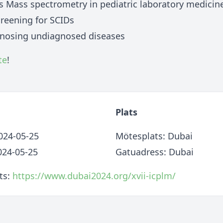
 Mass spectrometry in pediatric laboratory medicin
reening for SCIDs
gnosing undiagnosed diseases
te
!
Plats
2024-05-25
Mötesplats: Dubai
024-05-25
Gatuadress: Dubai
ts:
https://www.dubai2024.org/xvii-icplm/