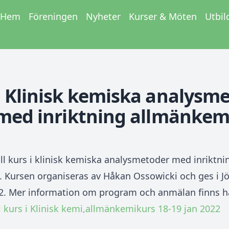
Hem
Föreningen
Nyheter
Kurser & Möten
Utbil
i Klinisk kemiska analysm
med inriktning allmänkem
ll kurs i klinisk kemiska analysmetoder med inriktni
 Kursen organiseras av Håkan Ossowicki och ges i J
2. Mer information om program och anmälan finns h
ll kurs i Klinisk kemi,allmänkemikurs 18-19 jan 2022