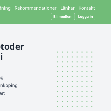
dning
Rekommendationer
Länkar
Kontakt
Bli medlem
Logga in
etoder
i
ng
önköping
är: